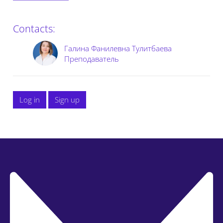
Contacts:
Галина Фанилевна Тулитбаева
Преподаватель
Log in
Sign up