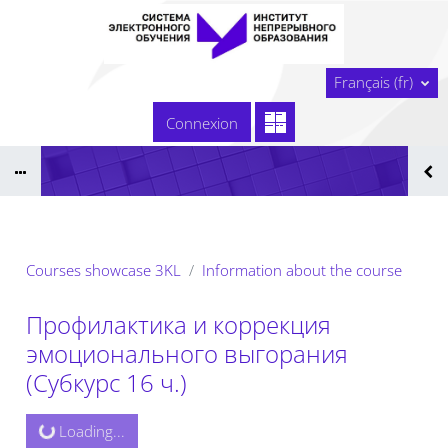
Passer au contenu principal
Accueil
Français ‎(fr)‎
Сайт образовательной организации
Connexion
Тех. поддержка
Сдать технологическую карту
Реестр ЭОР ДПО 2025
Courses showcase 3KL
Information about the course
Профилактика и коррекция
эмоционального выгорания
(Субкурс 16 ч.)
Loading...