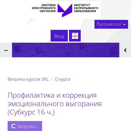
Перейти к основному содержанию
В начало
Русский ‎(ru)‎
Сайт образовательной организации
Вход
Тех. поддержка
Сдать технологическую карту
Реестр ЭОР ДПО 2025
Витрина курсов 3KL
О курсе
Профилактика и коррекция
эмоционального выгорания
(Субкурс 16 ч.)
Загрузка...