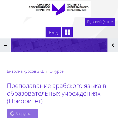
Перейти к основному содержанию
В начало
Русский ‎(ru)‎
Сайт образовательной организации
Вход
Тех. поддержка
Сдать технологическую карту
Реестр ЭОР ДПО 2025
Витрина курсов 3KL
О курсе
Преподавание арабского языка в
образовательных учреждениях
(Приоритет)
Загрузка...