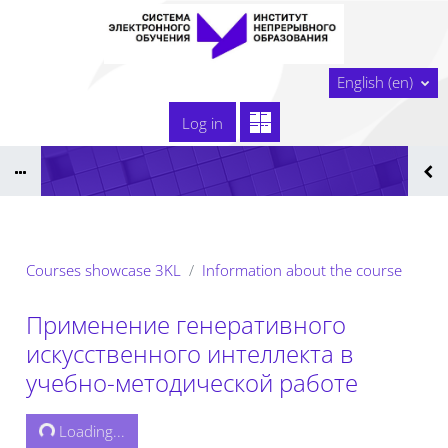
Skip to main content
Home
English ‎(en)‎
Сайт образовательной организации
Log in
Тех. поддержка
Сдать технологическую карту
Реестр ЭОР ДПО 2025
Courses showcase 3KL
Information about the course
Применение генеративного
искусственного интеллекта в
учебно-методической работе
Loading...