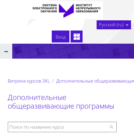
Перейти к основному содержанию
В начало
Русский ‎(ru)‎
Сайт образовательной организации
Вход
Тех. поддержка
Сдать технологическую карту
Реестр ЭОР ДПО 2025
Витрина курсов 3KL
Дополнительные общеразвивающи
Дополнительные
общеразвивающие программы