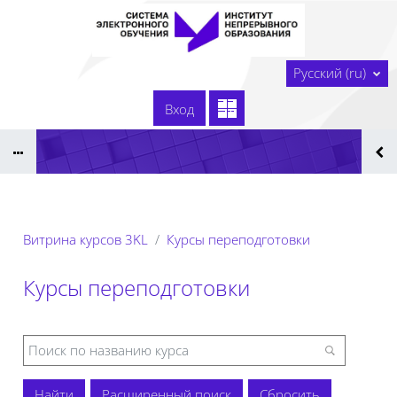
Перейти к основному содержанию
В начало
Русский ‎(ru)‎
Сайт образовательной организации
Вход
Тех. поддержка
Сдать технологическую карту
Реестр ЭОР ДПО 2025
Витрина курсов 3KL
Курсы переподготовки
Курсы переподготовки
Расширенный поиск