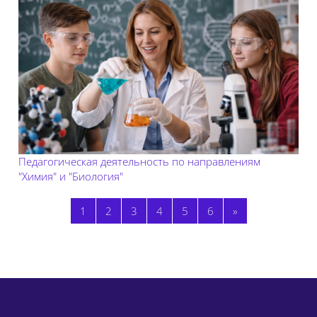
Педагогическая деятельность по направлениям
"Химия" и "Биология"
Страница 1
Страница 2
Страница 3
Страница 4
Страница 5
Страница 6
Следующая стр
1
2
3
4
5
6
»