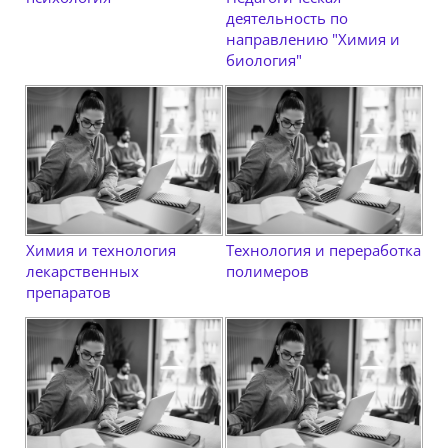
деятельность по
направлению "Химия и
биология"
Химия и технология
Технология и переработка
лекарственных
полимеров
препаратов