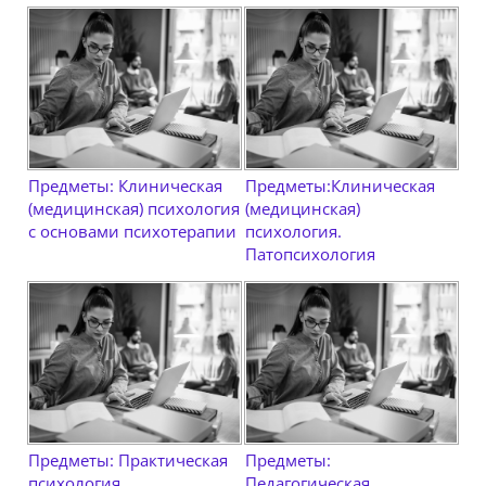
Предметы: Клиническая
Предметы:Клиническая
(медицинская) психология
(медицинская)
с основами психотерапии
психология.
Патопсихология
Предметы: Практическая
Предметы:
психология
Педагогическая